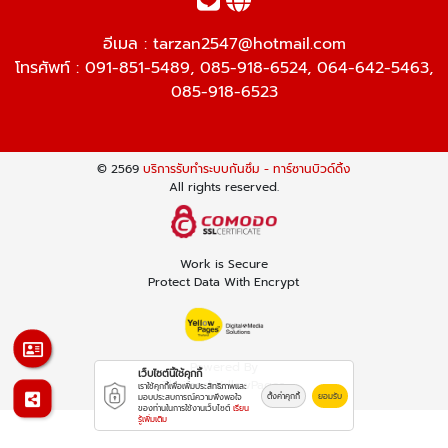
อีเมล :
tarzan2547@hotmail.com
โทรศัพท์ :
091-851-5489
,
085-918-6524
,
064-642-5463
,
085-918-6523
© 2569
บริการรับทำระบบกันซึม - ทาร์ซานบิวด์ดิ้ง
All rights reserved.
Work is Secure
Protect Data With Encrypt
Powered By
เว็บไซต์นี้ใช้คุกกี้
Thailand YellowPages
เราใช้คุกกี้เพื่อเพิ่มประสิทธิภาพและ
ตั้งค่าคุกกี้
ยอมรับ
มอบประสบการณ์ความพึงพอใจ
ของท่านในการใช้งานเว็บไซต์
เรียน
รู้เพิ่มเติม